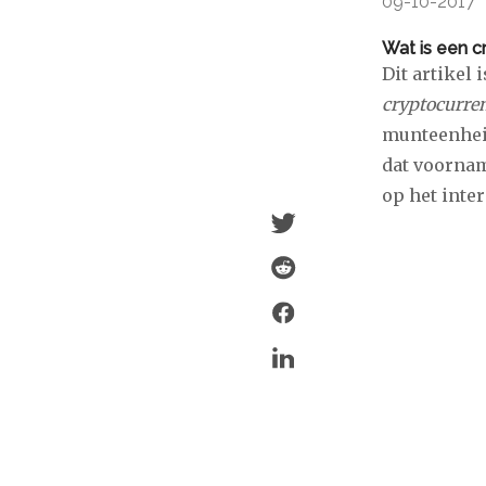
09-10-2017
Wat is een c
Dit artikel 
cryptocurre
munteenheid
dat voornam
op het inter