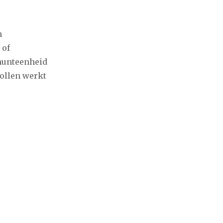
m
 of
 munteenheid
collen werkt