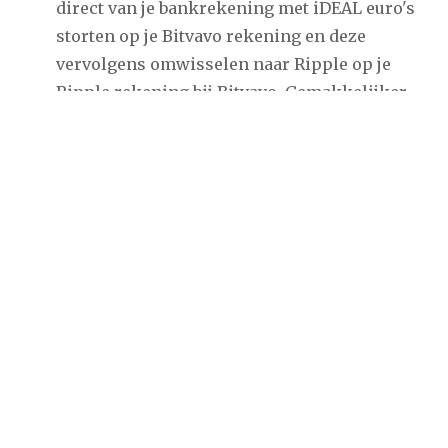
direct van je bankrekening met iDEAL euro's
storten op je Bitvavo rekening en deze
vervolgens omwisselen naar Ripple op je
Ripple rekening bij Bitvavo. Gemakkelijker
kan het niet! Voor meer informatie:
Bezoek
Bitvavo!
In Nederland kun je ook XRP met iDEAL
kopen bij
Litebit
.
Een andere interessante optie is om via
Changelly
Ripple te kopen. Het is een instant
crypto exchange waar je geen KYC-procedure
hoeft te doorlopen. Je kunt hier bitcoins,
litecoins of ander cryptogeld direct
omwisselen voor Ripple en laten versturen
naar je Ripple wallet.