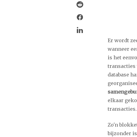
Er wordt ze
wanneer een
is het eenv
transacties
database ha
georganise
samengebun
elkaar geko
transacties.
Zo'n blokke
bijzonder i