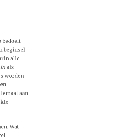
e bedoelt
In beginsel
rin alle
in
als
ies worden
den
llemaal aan
rkte
men. Wat
wel