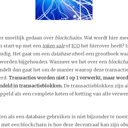
er moeilijk gedaan over
blockchains
. Wat wordt hier me
 start-up met een
token sale
of
ICO
het hierover heeft? 
oudig. Het gaat om een
database
ofwel een grootboek waa
 worden bijgehouden. Wanneer we het over een
blockcha
ndelt dan gaat het om de manier waarop deze transact
erd.
Transacties worden niet 1 op 1 verwerkt, maar wor
deld in transactieblokken.
De transactieblokken zijn a
ppeld als een complete keten of ketting van alle verwe
ten als een database gebruiken is niet bijzonder te noe
s met een blockchain is hoe deze decentraal kan zijn of